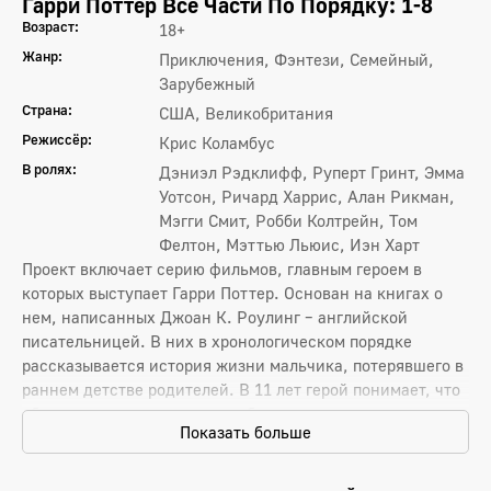
Гарри Поттер Все Части По Порядку: 1-8
Возраст:
18+
Жанр:
Приключения, Фэнтези, Семейный,
Зарубежный
Страна:
США, Великобритания
Режиссёр:
Крис Коламбус
В ролях:
Дэниэл Рэдклифф, Руперт Гринт, Эмма
Уотсон, Ричард Харрис, Алан Рикман,
Мэгги Смит, Робби Колтрейн, Том
Фелтон, Мэттью Льюис, Иэн Харт
Проект включает серию фильмов, главным героем в
которых выступает Гарри Поттер. Основан на книгах о
нем, написанных Джоан К. Роулинг – английской
писательницей. В них в хронологическом порядке
рассказывается история жизни мальчика, потерявшего в
раннем детстве родителей. В 11 лет герой понимает, что
обладает магическими способностями и является
Показать больше
избранным. Гарри попадает в школу волшебства в
Хогвартсе, проходит через ряд испытаний. В конце из
нелепого, забитого очкарика превращается в