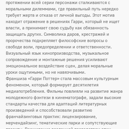
протяжении всей серии персонажи сталкиваются с
моральными дилеммами, где правильный путь нередко
требует жертв и отказа от личной выгоды. Этот мотив
находит отражение в решениях Гарри, который не ищет
власти, а принимает свою судьбу как обязанность
защищать других. Символика даров, крестражей и
пророчества подкрепляет философские вопросы о
свободе воли, предопределении и ответственности.
Визуальный язык кинопроизводства, музыкальное
сопровождение и монтажные решения усиливают
эмоциональное воздействие сцен, делая моральные
уроки ощутимыми, но не навязчивыми.
Франшиза «Гарри Поттер» стала массовым культурным
феноменом, который формирует десятилетия
медиапотребления. Фильмы повлияли на развитие жанра
молодежного фэнтези в кинематографе, задали высокие
стандарты качества для адаптаций литературных
произведений и способствовали развитию
франчайзинговых практик: лицензирование,
мерчендайзинг, тематические парки и сопутствующие
проекты. Расширение вселенной посредством спин-