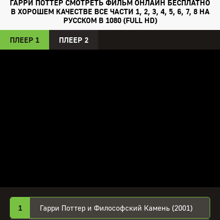
ГАРРИ ПОТТЕР СМОТРЕТЬ ФИЛЬМ ОНЛАЙН БЕСПЛАТНО
знаменитость. Мальчик обзаводится друзьями, обретает
В ХОРОШЕМ КАЧЕСТВЕ ВСЕ ЧАСТИ 1, 2, 3, 4, 5, 6, 7, 8 НА
настоящее счастье и свободу.
РУССКОМ В 1080 (FULL HD)
ПЛЕЕР 1
ПЛЕЕР 2
1
Гарри Поттер и Философский Камень (2001)