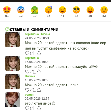
91
12
10
15
41
82
30
53
ОТЗЫВЫ И КОММЕНТАРИИ
Гермиона Нигина
24.05.2026 20:24
Можно 20 частей сделать пж оаоаоао (щас сер
иал выпустят кайфанём не то слово)
1
Гермиона
16.05.2026 19:08
Можно 20 частей сделать пожалуйста🥺🙏
2
Нигина
16.05.2026 18:50
Можно 20 частей сделать плиз
2
ронни
05.05.2026 12:57
это лютая имба🤑
1