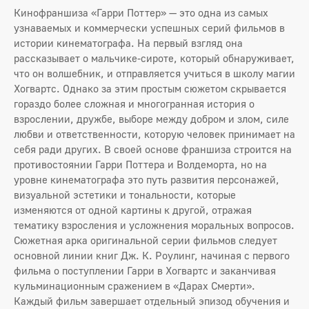
Кинофраншиза «Гарри Поттер» — это одна из самых
узнаваемых и коммерчески успешных серий фильмов в
истории кинематографа. На первый взгляд она
рассказывает о мальчике-сироте, который обнаруживает,
что он волшебник, и отправляется учиться в школу магии
Хогвартс. Однако за этим простым сюжетом скрывается
гораздо более сложная и многогранная история о
взрослении, дружбе, выборе между добром и злом, силе
любви и ответственности, которую человек принимает на
себя ради других. В своей основе франшиза строится на
противостоянии Гарри Поттера и Волдеморта, но на
уровне кинематографа это путь развития персонажей,
визуальной эстетики и тональности, которые
изменяются от одной картины к другой, отражая
тематику взросления и усложнения моральных вопросов.
Сюжетная арка оригинальной серии фильмов следует
основной линии книг Дж. К. Роулинг, начиная с первого
фильма о поступлении Гарри в Хогвартс и заканчивая
кульминационным сражением в «Дарах Смерти».
Каждый фильм завершает отдельный эпизод обучения и