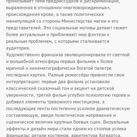
пронизывает тема предрассудков и дискриминации,
выраженная в отношении «магловорожденных»,
происхождения крови, а также политических
манипуляций со стороны Министерства магии и его
представителей. Эти социальные мотивы делают сюжет
более актуальным и приближают мир фэнтези к
реальным проблемам, с которыми сталкивается
аудитория.
Художественно франшиза эволюционировала от светлой
и волшебной атмосферы первых фильмов к более
мрачной и кинематографически богатой палитре
последних картин. Разные режиссёры привнесли свои
интерпретации: первые два фильма установили
классический сказочный тон и акцент на детской
уверенности, третий фильм углубил психологию героев и
добавил элементы тревожного мистицизма, а
последующие ленты постепенно усилили драматическую
составляющую, введя политическое напряжение и
сценическое величие крупных боевых сцен. Визуальные
эффекты и дизайн мира стали одним из столпов успеха
франшизы: детали костюмов, архитектура Хогвартса,