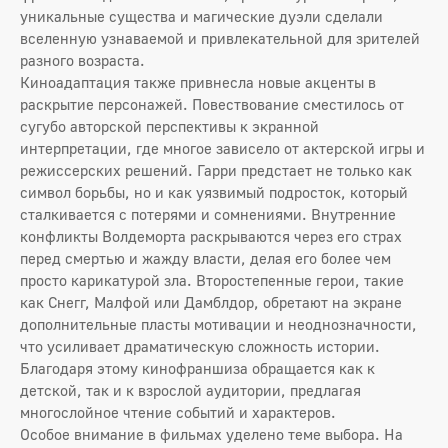
уникальные существа и магические дуэли сделали
вселенную узнаваемой и привлекательной для зрителей
разного возраста.
Киноадаптация также привнесла новые акценты в
раскрытие персонажей. Повествование сместилось от
сугубо авторской перспективы к экранной
интерпретации, где многое зависело от актерской игры и
режиссерских решений. Гарри предстает не только как
символ борьбы, но и как уязвимый подросток, который
сталкивается с потерями и сомнениями. Внутренние
конфликты Волдеморта раскрываются через его страх
перед смертью и жажду власти, делая его более чем
просто карикатурой зла. Второстепенные герои, такие
как Снегг, Малфой или Дамблдор, обретают на экране
дополнительные пласты мотивации и неоднозначности,
что усиливает драматическую сложность истории.
Благодаря этому кинофраншиза обращается как к
детской, так и к взрослой аудитории, предлагая
многослойное чтение событий и характеров.
Особое внимание в фильмах уделено теме выбора. На