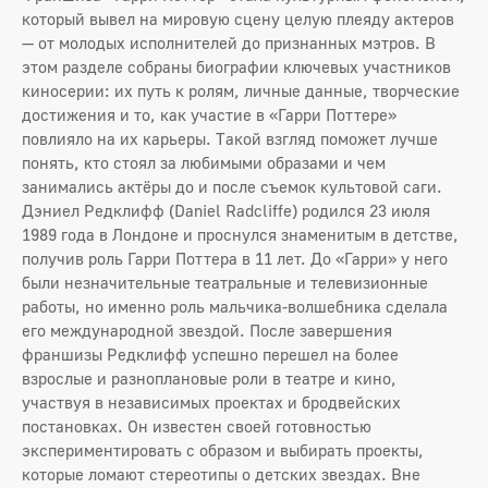
который вывел на мировую сцену целую плеяду актеров
— от молодых исполнителей до признанных мэтров. В
этом разделе собраны биографии ключевых участников
киносерии: их путь к ролям, личные данные, творческие
достижения и то, как участие в «Гарри Поттере»
повлияло на их карьеры. Такой взгляд поможет лучше
понять, кто стоял за любимыми образами и чем
занимались актёры до и после съемок культовой саги.
Дэниел Редклифф (Daniel Radcliffe) родился 23 июля
1989 года в Лондоне и проснулся знаменитым в детстве,
получив роль Гарри Поттера в 11 лет. До «Гарри» у него
были незначительные театральные и телевизионные
работы, но именно роль мальчика-волшебника сделала
его международной звездой. После завершения
франшизы Редклифф успешно перешел на более
взрослые и разноплановые роли в театре и кино,
участвуя в независимых проектах и бродвейских
постановках. Он известен своей готовностью
экспериментировать с образом и выбирать проекты,
которые ломают стереотипы о детских звездах. Вне